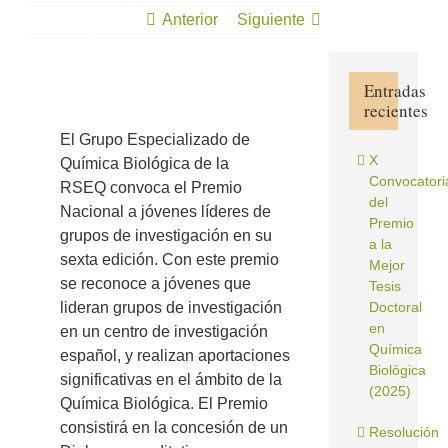
GEQB-
Anterior
Siguiente
RSEQ
Entradas
recientes
Ver
imagen
El Grupo Especializado de
más
X
Química Biológica de la
grande
Convocatori
RSEQ convoca el Premio
del
Nacional a jóvenes líderes de
Premio
grupos de investigación en su
a la
sexta edición. Con este premio
Mejor
se reconoce a jóvenes que
Tesis
lideran grupos de investigación
Doctoral
en
en un centro de investigación
Química
español, y realizan aportaciones
Biológica
significativas en el ámbito de la
(2025)
Química Biológica. El Premio
consistirá en la concesión de un
Resolución