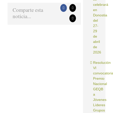
celebrará
Comparte esta
Facebook
X
en
noticia...
Donostia
Correo
del
electrónico
27-
29
de
abril
de
2026
Resolución
VI
convocatori
Premio
Nacional
GEQB
a
Jóvenes
Líderes
Grupos