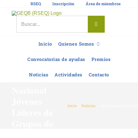
Saltar
RSEQ
Inscripción
Área de miembros
al
contenido
Buscar:
Inicio
Quienes Somos
VI
Convocatorias de ayudas
Premios
Convocatoria
Noticias
Actividades
Contacto
Premio
Nacional
Jóvenes
Inicio
Noticias
VI Convocatoria Prem
Líderes de
Grupos de
Investigación