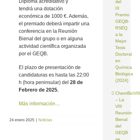
Diploma acreditativo y
del
IX
tendrá una dotación
Premio
económica de 1000 €. Además,
GEQB-
el premiado deberá impartir una
RSEQ
conferencia en la Reunión
a la
Bienal del grupo o en alguna
Mejor
actividad científica organizada
Tesis
por el GEQB.
Doctoral
en
El plazo de presentación de
Química
Biológica
candidaturas es hasta las 22:00
(2024)
h (hora peninsular) del
28 de
Febrero de 2025.
ChemBioVIII
– La
Más información…
VIII
Reunión
Bienal
24 enero 2025
|
Noticias
del
GEQB
se