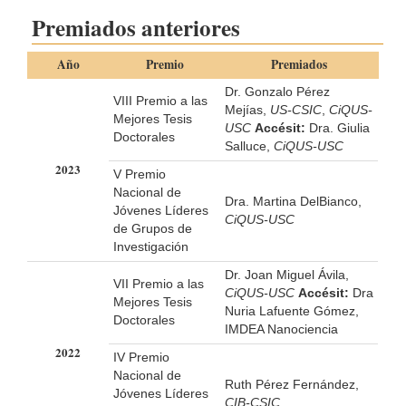
Premiados anteriores
Año
Premio
Premiados
Dr. Gonzalo Pérez
VIII Premio a las
Mejías,
US-CSIC
,
CiQUS-
Mejores Tesis
USC
Accésit:
Dra. Giulia
Doctorales
Salluce,
CiQUS-USC
2023
V Premio
Nacional de
Dra. Martina DelBianco,
Jóvenes Líderes
CiQUS-USC
de Grupos de
Investigación
Dr. Joan Miguel Ávila,
VII Premio a las
CiQUS-USC
Accésit:
Dra
Mejores Tesis
Nuria Lafuente Gómez,
Doctorales
IMDEA Nanociencia
2022
IV Premio
Nacional de
Ruth Pérez Fernández,
Jóvenes Líderes
CIB-CSIC