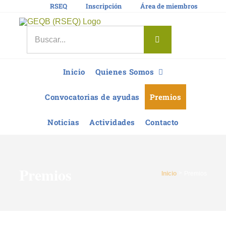
Saltar
RSEQ
Inscripción
Área de miembros
al
contenido
Buscar:
Inicio
Quienes Somos
Convocatorias de ayudas
Premios
Noticias
Actividades
Contacto
Premios
Inicio
Premios