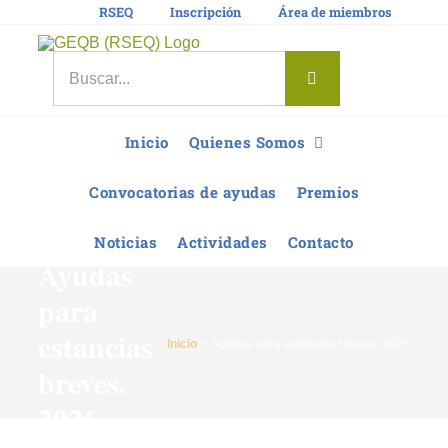
Saltar
RSEQ
Inscripción
Área de miembros
al
contenido
Buscar:
Inicio
Quienes Somos
Convocatorias de ayudas
Premios
Noticias
Actividades
Contacto
Ayudas
para
estancias
Inicio
Ayudas para estancias breves. 2026
breves.
2026