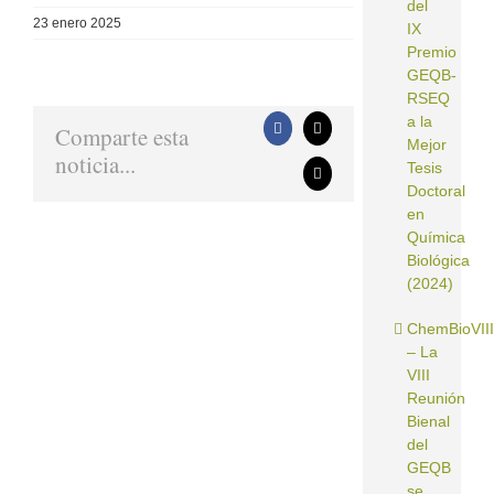
del
23 enero 2025
IX
Premio
GEQB-
RSEQ
a la
Comparte esta
Facebook
X
Mejor
noticia...
Tesis
Correo
Doctoral
electrónico
en
Química
Biológica
(2024)
ChemBioVIII
– La
VIII
Reunión
Bienal
del
GEQB
se