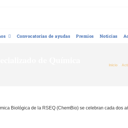
mos
Convocatorias de ayudas
Premios
Noticias
A
ecializado de Química
Inicio
Act
ímica Biológica de la RSEQ (ChemBio) se celebran cada dos a