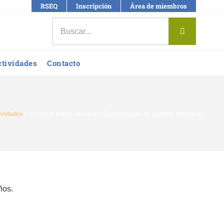
RSEQ
Inscripción
Área de miembros
Buscar:
ctividades
Contacto
ividades
Reunión Bienal del Grupo Especializado de Química Biológica
ños.