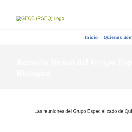
Saltar
al
contenido
Inicio
Quienes So
Reunión Bienal del Grupo Esp
Biológica
Las reuniones del Grupo Especializado de Qu